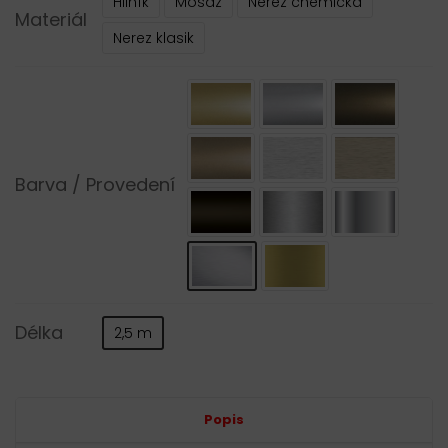
Hliník
Mosaz
Nerez chemická
Materiál
Nerez klasik
Barva / Provedení
Délka
2,5 m
Alternative:
Popis