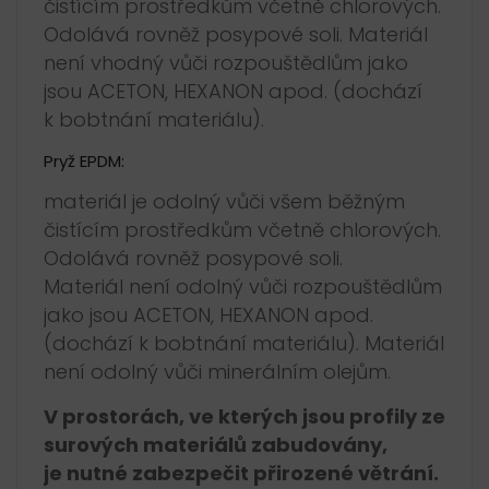
čistícím prostředkům včetně chlorových.
Odolává rovněž posypové soli. Materiál
není vhodný vůči rozpouštědlům jako
jsou ACETON, HEXANON apod. (dochází
k bobtnání materiálu).
Pryž EPDM:
materiál je odolný vůči všem běžným
čistícím prostředkům včetně chlorových.
Odolává rovněž posypové soli.
Materiál není odolný vůči rozpouštědlům
jako jsou ACETON, HEXANON apod.
(dochází k bobtnání materiálu). Materiál
není odolný vůči minerálním olejům.
V prostorách, ve kterých jsou profily ze
surových materiálů zabudovány,
je nutné zabezpečit přirozené větrání.