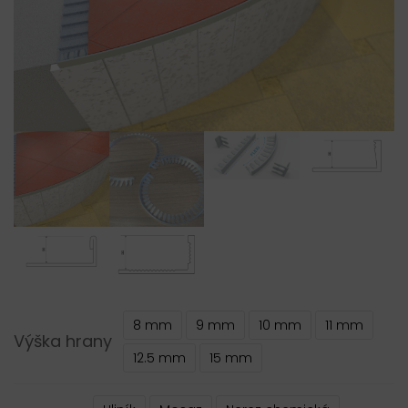
8 mm
9 mm
10 mm
11 mm
Výška hrany
12.5 mm
15 mm