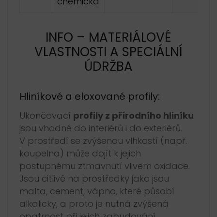
chemická
INFO – MATERIÁLOVÉ
VLASTNOSTI A SPECIÁLNÍ
ÚDRŽBA
Hliníkové a eloxované profily:
Ukončovací
profily z přírodního hliníku
jsou vhodné do interiérů i do exteriérů.
V prostředí se zvýšenou vlhkostí (např.
koupelna) může dojít k jejich
postupnému ztmavnutí vlivem oxidace.
Jsou citlivé na prostředky jako jsou
malta, cement, vápno, které působí
alkalicky, a proto je nutná zvýšená
opatrnost při jejich zabudování.