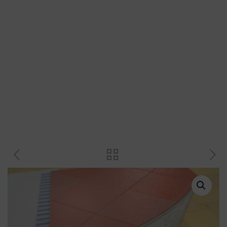
Plastové profily
Přechodové profily
Revizní dvířka a magnety
Plastové křížky a klínky