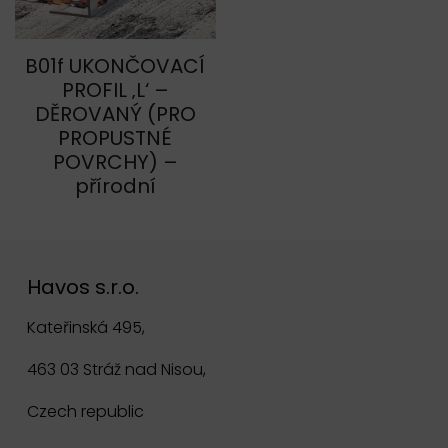
B01f UKONČOVACÍ
PROFIL ‚L‘ –
DĚROVANÝ (PRO
PROPUSTNÉ
POVRCHY) –
přírodní
Havos s.r.o.
Kateřinská 495,
463 03 Stráž nad Nisou,
Czech republic