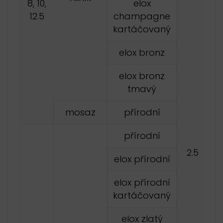
8, 10,
elox
12.5
champagne
kartáčovaný
elox bronz
elox bronz
tmavý
mosaz
přírodní
přírodní
2.5
elox přírodní
elox přírodní
kartáčovaný
elox zlatý