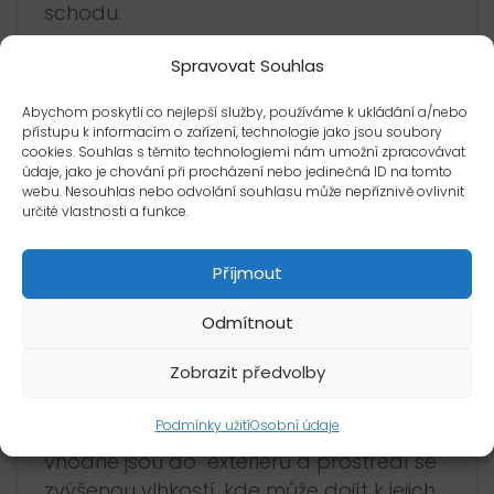
schodu.
Komaxitované profily
odolávají
Spravovat Souhlas
povětrnostním vlivům, vlhkosti i UV záření,
jsou barevně stálé. Povrch profilu je
Abychom poskytli co nejlepší služby, používáme k ukládání a/nebo
přístupu k informacím o zařízení, technologie jako jsou soubory
nutné chránit proti mechanickému
cookies. Souhlas s těmito technologiemi nám umožní zpracovávat
poškození (poškrábání), je citlivý na
údaje, jako je chování při procházení nebo jedinečná ID na tomto
webu. Nesouhlas nebo odvolání souhlasu může nepříznivě ovlivnit
kyselé a alkalické prostředky a
určité vlastnosti a funkce.
rozpouštědla jako např. ACETON. Při
zabudování je vhodné zaříznutou část
Příjmout
komaxitovaného profilu umístit mimo
kontakt s vlhkostí.
Odmítnout
Mosazné profily:
Zobrazit předvolby
Vyznačují se vyšší pevností než hliníkové
Podmínky užití
Osobní údaje
profily. Jsou vhodné do interiérů, méně
vhodné jsou do exteriérů a prostředí se
zvýšenou vlhkostí, kde může dojít k jejich