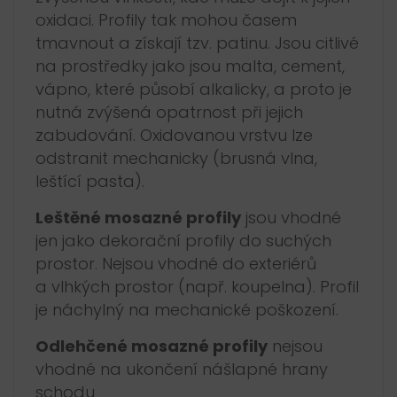
oxidaci. Profily tak mohou časem
tmavnout a získají tzv. patinu. Jsou citlivé
na prostředky jako jsou malta, cement,
vápno, které působí alkalicky, a proto je
nutná zvýšená opatrnost při jejich
zabudování. Oxidovanou vrstvu lze
odstranit mechanicky (brusná vlna,
leštící pasta).
Leštěné mosazné profily
jsou vhodné
jen jako dekorační profily do suchých
prostor. Nejsou vhodné do exteriérů
a vlhkých prostor (např. koupelna). Profil
je náchylný na mechanické poškození.
Odlehčené mosazné profily
nejsou
vhodné na ukončení nášlapné hrany
schodu