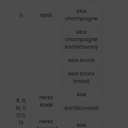
elox
11
hliník
champagne
elox
champagne
kartáčovaný
elox bronz
elox bronz
tmavý
lesk
nerez
8, 9,
klasik
10, 11,
kartáčovaná
12.5,
nerez
15
lesk