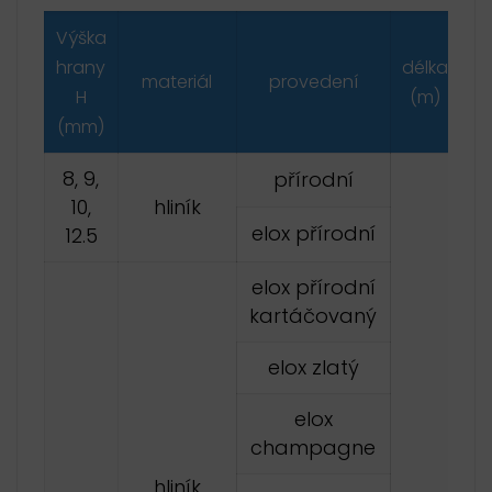
Výška
hrany
délka
materiál
provedení
H
(m)
(mm)
8, 9,
přírodní
10,
hliník
elox přírodní
12.5
elox přírodní
kartáčovaný
elox zlatý
elox
champagne
hliník