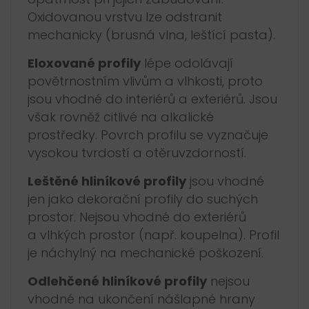
Oxidovanou vrstvu lze odstranit
mechanicky (brusná vlna, leštící pasta).
Eloxované profily
lépe odolávají
povětrnostním vlivům a vlhkosti, proto
jsou vhodné do interiérů a exteriérů. Jsou
však rovněž citlivé na alkalické
prostředky. Povrch profilu se vyznačuje
vysokou tvrdostí a otěruvzdorností.
Leštěné hliníkové profily
jsou vhodné
jen jako dekorační profily do suchých
prostor. Nejsou vhodné do exteriérů
a vlhkých prostor (např. koupelna). Profil
je náchylný na mechanické poškození.
Odlehčené hliníkové profily
nejsou
vhodné na ukončení nášlapné hrany