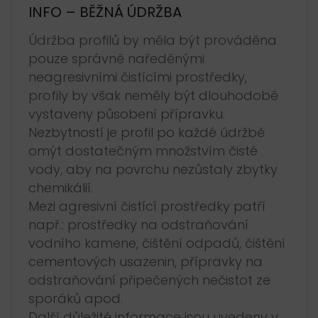
INFO – BĚŽNÁ ÚDRŽBA
Údržba profilů by měla být prováděna
pouze správně naředěnými
neagresivními čistícími prostředky,
profily by však neměly být dlouhodobě
vystaveny působení přípravku.
Nezbytností je profil po každé údržbě
omýt dostatečným množstvím čisté
vody, aby na povrchu nezůstaly zbytky
chemikálií.
Mezi agresivní čistící prostředky patří
např.: prostředky na odstraňování
vodního kamene, čištění odpadů, čištění
cementových usazenin, přípravky na
odstraňování připečených nečistot ze
sporáků apod.
Další důležité informace jsou uvedeny v