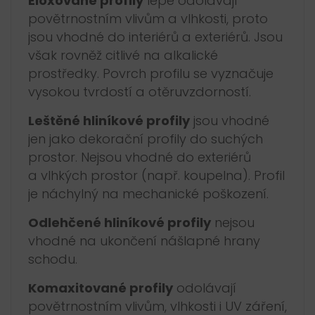
Eloxované profily
lépe odolávají
povětrnostním vlivům a vlhkosti, proto
jsou vhodné do interiérů a exteriérů. Jsou
však rovněž citlivé na alkalické
prostředky. Povrch profilu se vyznačuje
vysokou tvrdostí a otěruvzdorností.
Leštěné hliníkové profily
jsou vhodné
jen jako dekorační profily do suchých
prostor. Nejsou vhodné do exteriérů
a vlhkých prostor (např. koupelna). Profil
je náchylný na mechanické poškození.
Odlehčené hliníkové profily
nejsou
vhodné na ukončení nášlapné hrany
schodu.
Komaxitované profily
odolávají
povětrnostním vlivům, vlhkosti i UV záření,