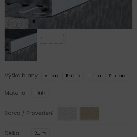
Výška hrany
8 mm
10 mm
11 mm
12.5 mm
Materiál
Hliník
Barva / Provedení
Délka
2,5 m