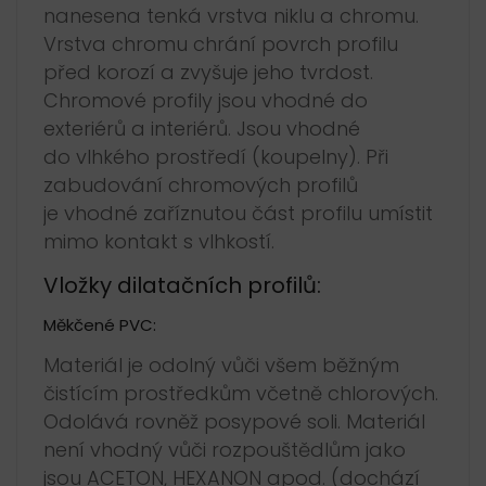
nanesena tenká vrstva niklu a chromu.
Vrstva chromu chrání povrch profilu
před korozí a zvyšuje jeho tvrdost.
Chromové profily jsou vhodné do
exteriérů a interiérů. Jsou vhodné
do vlhkého prostředí (koupelny). Při
zabudování chromových profilů
je vhodné zaříznutou část profilu umístit
mimo kontakt s vlhkostí.
Vložky dilatačních profilů:
Měkčené PVC:
Materiál je odolný vůči všem běžným
čistícím prostředkům včetně chlorových.
Odolává rovněž posypové soli. Materiál
není vhodný vůči rozpouštědlům jako
jsou ACETON, HEXANON apod. (dochází