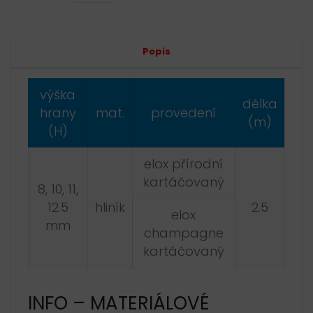
Alternative:
Popis
výška
délka
hrany
mat.
provedení
(m)
(H)
elox přírodní
kartáčovaný
8, 10, 11,
12.5
hliník
2.5
elox
mm
champagne
kartáčovaný
INFO – MATERIÁLOVÉ