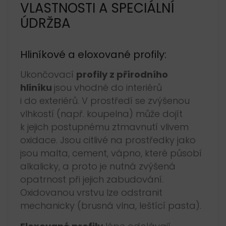
VLASTNOSTI A SPECIÁLNÍ
ÚDRŽBA
Hliníkové a eloxované profily:
Ukončovací
profily z přírodního
hliníku
jsou vhodné do interiérů
i do exteriérů. V prostředí se zvýšenou
vlhkostí (např. koupelna) může dojít
k jejich postupnému ztmavnutí vlivem
oxidace. Jsou citlivé na prostředky jako
jsou malta, cement, vápno, které působí
alkalicky, a proto je nutná zvýšená
opatrnost při jejich zabudování.
Oxidovanou vrstvu lze odstranit
mechanicky (brusná vlna, leštící pasta).