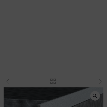
Kovové profily
Plastové profily
Přechodové profily
Revizní dvířka a magnety
Plastové křížky a klínky