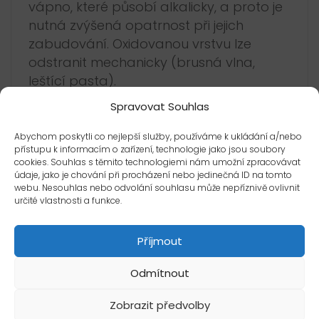
vápno, které působí alkalicky, a proto je
nutná zvýšená opatrnost při jejich
zabudování. Oxidovanou vrstvu lze
odstranit mechanicky (brusná vlna,
leštící pasta).
Spravovat Souhlas
Leštěné mosazné profily
jsou vhodné
jen jako dekorační profily do suchých
Abychom poskytli co nejlepší služby, používáme k ukládání a/nebo
prostor. Nejsou vhodné do exteriérů
přístupu k informacím o zařízení, technologie jako jsou soubory
cookies. Souhlas s těmito technologiemi nám umožní zpracovávat
a vlhkých prostor (např. koupelna). Profil
údaje, jako je chování při procházení nebo jedinečná ID na tomto
je náchylný na mechanické poškození.
webu. Nesouhlas nebo odvolání souhlasu může nepříznivě ovlivnit
určité vlastnosti a funkce.
Odlehčené mosazné profily
nejsou
vhodné na ukončení nášlapné hrany
Příjmout
schodu
Odmítnout
Nerezové profily:
Zobrazit předvolby
Nerezové profily klasik
jsou vhodné do