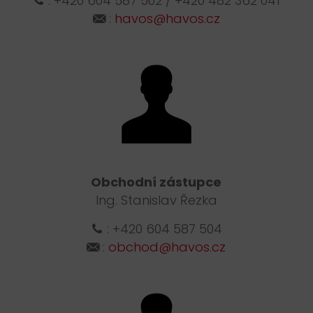
:
+420 604 587 502
/
+420 482 362 041
:
havos@havos.cz
Obchodní zástupce
Ing. Stanislav Řezka
:
+420 604 587 504
:
obchod@havos.cz