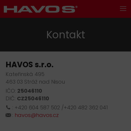
Kontakt
HAVOS s.r.o.
Kateřinská 495
463 03 Stráž nad Nisou
IČO:
25046110
DIČ:
CZ
25046110
:
+420 604 587 502
/
+420 482 362 041
:
havos@havos.cz