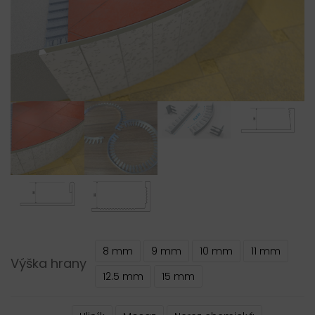
8 mm
9 mm
10 mm
11 mm
Výška hrany
12.5 mm
15 mm