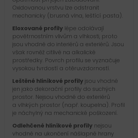
Oxidovanou vrstvu lze odstranit
mechanicky (brusná vlna, leštící pasta).
Eloxované profily
lépe odolávají
povětrnostním vlivům a vlhkosti, proto
jsou vhodné do interiérů a exteriérů. Jsou
však rovněž citlivé na alkalické
prostředky. Povrch profilu se vyznačuje
vysokou tvrdostí a otěruvzdorností.
Leštěné hliníkové profily
jsou vhodné
jen jako dekorační profily do suchých
prostor. Nejsou vhodné do exteriérů
a vlhkých prostor (např. koupelna). Profil
je náchylný na mechanické poškození.
Odlehčené hliníkové profily
nejsou
vhodné na ukončení nášlapné hrany