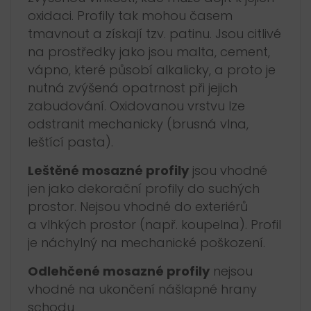
oxidaci. Profily tak mohou časem
tmavnout a získají tzv. patinu. Jsou citlivé
na prostředky jako jsou malta, cement,
vápno, které působí alkalicky, a proto je
nutná zvýšená opatrnost při jejich
zabudování. Oxidovanou vrstvu lze
odstranit mechanicky (brusná vlna,
leštící pasta).
Leštěné mosazné profily
jsou vhodné
jen jako dekorační profily do suchých
prostor. Nejsou vhodné do exteriérů
a vlhkých prostor (např. koupelna). Profil
je náchylný na mechanické poškození.
Odlehčené mosazné profily
nejsou
vhodné na ukončení nášlapné hrany
schodu