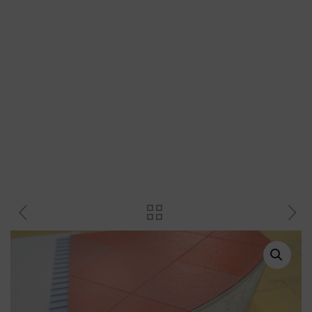
Plastové profily
Přechodové profily
Revizní dvířka a magnety
Plastové křížky a klínky