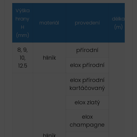
Výška
hrany
délka
materiál
provedení
H
(m)
(mm)
8, 9,
přírodní
10,
hliník
elox přírodní
12.5
elox přírodní
kartáčovaný
elox zlatý
elox
champagne
hliník