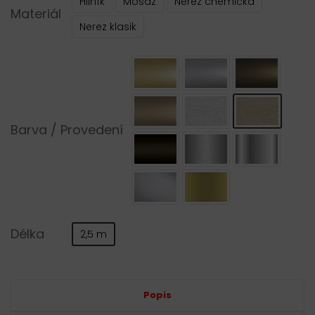
Hliník
Mosaz
Nerez chemická
Materiál
Nerez klasik
Barva / Provedení
Délka
2,5 m
Alternative:
Popis