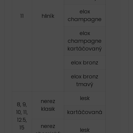
elox
11
hliník
champagne
elox
champagne
kartáčovaný
elox bronz
elox bronz
tmavý
lesk
nerez
8, 9,
klasik
10, 11,
kartáčovaná
12.5,
nerez
15
lesk