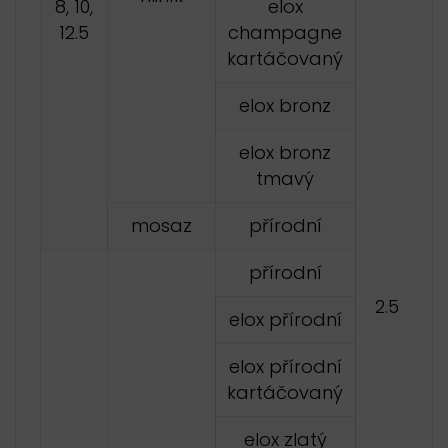
8, 10,
elox
12.5
champagne
kartáčovaný
elox bronz
elox bronz
tmavý
mosaz
přírodní
přírodní
2.5
elox přírodní
elox přírodní
kartáčovaný
elox zlatý