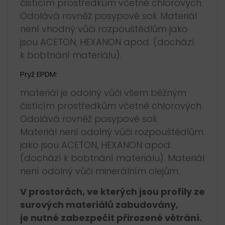
čistícím prostředkům včetně chlorových.
Odolává rovněž posypové soli. Materiál
není vhodný vůči rozpouštědlům jako
jsou ACETON, HEXANON apod. (dochází
k bobtnání materiálu).
Pryž EPDM:
materiál je odolný vůči všem běžným
čistícím prostředkům včetně chlorových.
Odolává rovněž posypové soli.
Materiál není odolný vůči rozpouštědlům
jako jsou ACETON, HEXANON apod.
(dochází k bobtnání materiálu). Materiál
není odolný vůči minerálním olejům.
V prostorách, ve kterých jsou profily ze
surových materiálů zabudovány,
je nutné zabezpečit přirozené větrání.