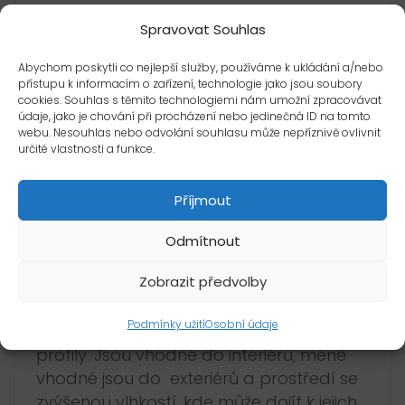
schodu.
Spravovat Souhlas
Komaxitované profily
odolávají
Abychom poskytli co nejlepší služby, používáme k ukládání a/nebo
povětrnostním vlivům, vlhkosti i UV záření,
přístupu k informacím o zařízení, technologie jako jsou soubory
jsou barevně stálé. Povrch profilu je
cookies. Souhlas s těmito technologiemi nám umožní zpracovávat
nutné chránit proti mechanickému
údaje, jako je chování při procházení nebo jedinečná ID na tomto
webu. Nesouhlas nebo odvolání souhlasu může nepříznivě ovlivnit
poškození (poškrábání), je citlivý na
určité vlastnosti a funkce.
kyselé a alkalické prostředky a
rozpouštědla jako např. ACETON. Při
Příjmout
zabudování je vhodné zaříznutou část
komaxitovaného profilu umístit mimo
Odmítnout
kontakt s vlhkostí.
Zobrazit předvolby
Mosazné profily:
Podmínky užití
Osobní údaje
Vyznačují se vyšší pevností než hliníkové
profily. Jsou vhodné do interiérů, méně
vhodné jsou do exteriérů a prostředí se
zvýšenou vlhkostí, kde může dojít k jejich