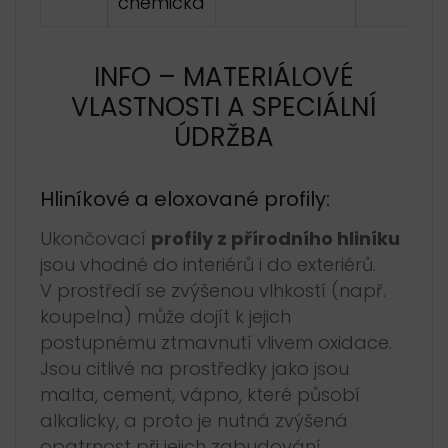
chemická
INFO – MATERIÁLOVÉ
VLASTNOSTI A SPECIÁLNÍ
ÚDRŽBA
Hliníkové a eloxované profily:
Ukončovací
profily z přírodního hliníku
jsou vhodné do interiérů i do exteriérů.
V prostředí se zvýšenou vlhkostí (např.
koupelna) může dojít k jejich
postupnému ztmavnutí vlivem oxidace.
Jsou citlivé na prostředky jako jsou
malta, cement, vápno, které působí
alkalicky, a proto je nutná zvýšená
opatrnost při jejich zabudování.