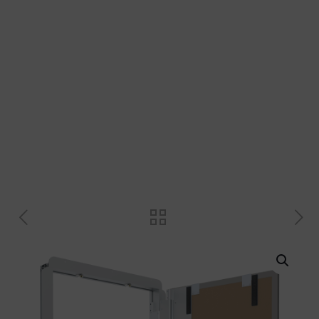
Plastové profily
Přechodové profily
Revizní dvířka a magnety
Plastové křížky a klínky