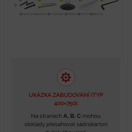
UKÁZKA ZABUDOVÁNÍ (TYP
400×750):
Na stranách
A, B, C
mohou
obklady přesahovat sádrokarton