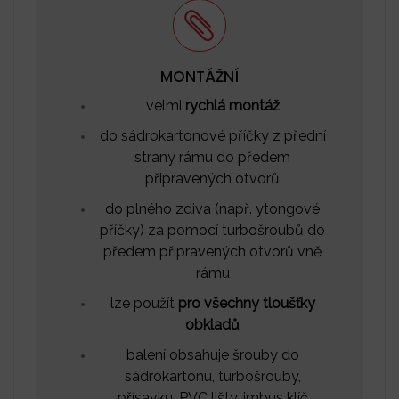
MONTÁŽNÍ
velmi
rychlá montáž
do sádrokartonové příčky z přední
strany rámu do předem
připravených otvorů
do plného zdiva (např. ytongové
příčky) za pomocí turbošroubů do
předem připravených otvorů vně
rámu
lze použít
pro všechny tloušťky
obkladů
balení obsahuje šrouby do
sádrokartonu, turbošrouby,
přísavku, PVC lišty, imbus klíč