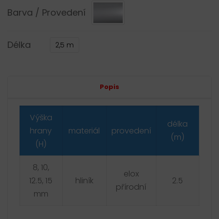
Barva / Provedení
Délka
2,5 m
Alternative:
Popis
Výška
délka
hrany
materiál
provedení
(m)
(H)
8, 10,
elox
12.5, 15
hliník
2.5
přírodní
mm