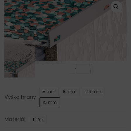
8 mm
10 mm
12.5 mm
Výška hrany
15 mm
Materiál
Hliník