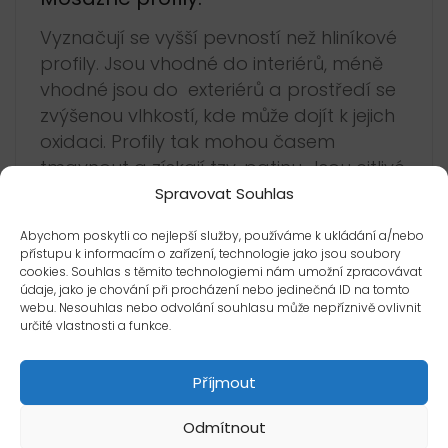
Vyznačují se vyšší pevností než hliníkové
profily. Jsou vhodné do interiérů, méně
vhodné jsou do exteriérů a prostředí se
zvýšenou vlhkostí, kde může dojít k jejich
oxidaci. Profily tak mohou časem
tmavnout a získají tzv. patinu. Jsou citlivé
na prostředky jako jsou malta, cement,
Spravovat Souhlas
vápno, které působí alkalicky, a proto je
Abychom poskytli co nejlepší služby, používáme k ukládání a/nebo
nutná zvýšená opatrnost při jejich
přístupu k informacím o zařízení, technologie jako jsou soubory
zabudování. Oxidovanou vrstvu lze
cookies. Souhlas s těmito technologiemi nám umožní zpracovávat
údaje, jako je chování při procházení nebo jedinečná ID na tomto
odstranit mechanicky (brusná vlna,
webu. Nesouhlas nebo odvolání souhlasu může nepříznivě ovlivnit
leštící pasta).
určité vlastnosti a funkce.
Leštěné mosazné profily
jsou vhodné
Příjmout
jen jako dekorační profily do suchých
prostor. Nejsou vhodné do exteriérů
Odmítnout
a vlhkých prostor (např. koupelna). Profil