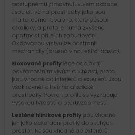
postupnému ztmavnutí vlivem oxidace.
Jsou citlivé na prostředky jako jsou
malta, cement, vápno, které působí
alkalicky, a proto je nutná zvýšená
opatrnost při jejich zabudování.
Oxidovanou vrstvu lze odstranit
mechanicky (brusná vlna, leštící pasta).
Eloxované profily
lépe odolávají
povětrnostním vlivům a vlhkosti, proto
jsou vhodné do interiérů a exteriérů. Jsou
však rovněž citlivé na alkalické
prostředky. Povrch profilu se vyznačuje
vysokou tvrdostí a otěruvzdorností.
Leštěné hliníkové profily
jsou vhodné
jen jako dekorační profily do suchých
prostor. Nejsou vhodné do exteriérů