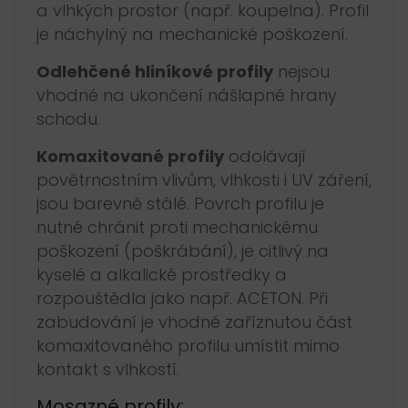
a vlhkých prostor (např. koupelna). Profil
je náchylný na mechanické poškození.
Odlehčené hliníkové profily
nejsou
vhodné na ukončení nášlapné hrany
schodu.
Komaxitované profily
odolávají
povětrnostním vlivům, vlhkosti i UV záření,
jsou barevně stálé. Povrch profilu je
nutné chránit proti mechanickému
poškození (poškrábání), je citlivý na
kyselé a alkalické prostředky a
rozpouštědla jako např. ACETON. Při
zabudování je vhodné zaříznutou část
komaxitovaného profilu umístit mimo
kontakt s vlhkostí.
Mosazné profily: