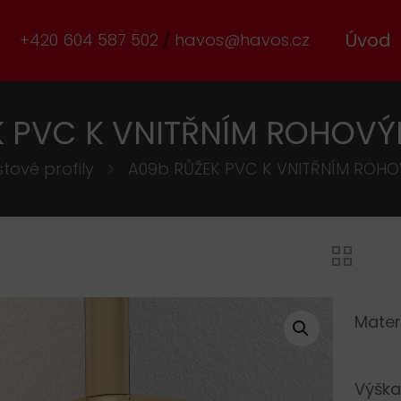
Úvod
+420 604 587 502
havos@havos.cz
K PVC K VNITŘNÍM ROHOVÝ
stové profily
A09b RŮŽEK PVC K VNITŘNÍM ROH
Mater
Výška