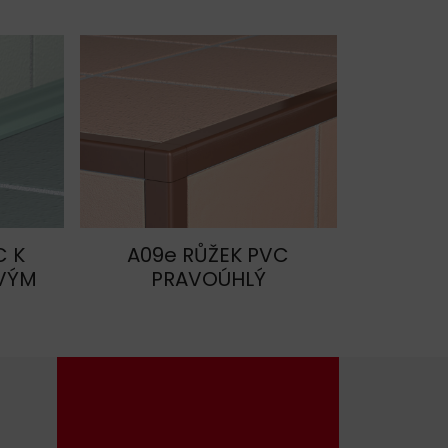
C K
A09e RŮŽEK PVC
VÝM
PRAVOÚHLÝ
+420 604 587 502
havos@havos.cz