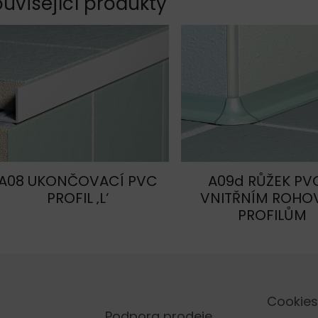
uvisející produkty
A08 UKONČOVACÍ PVC
A09d RŮŽEK PV
PROFIL ‚L‘
VNITŘNÍM ROHO
PROFILŮM
Cookies
Podpora prodeje