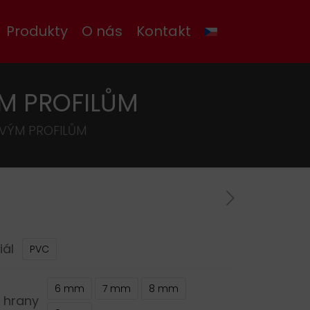
Produkty
O nás
Kontakt
M PROFILŮM
OVÝM PROFILŮM
iál
PVC
6 mm
7 mm
8 mm
 hrany