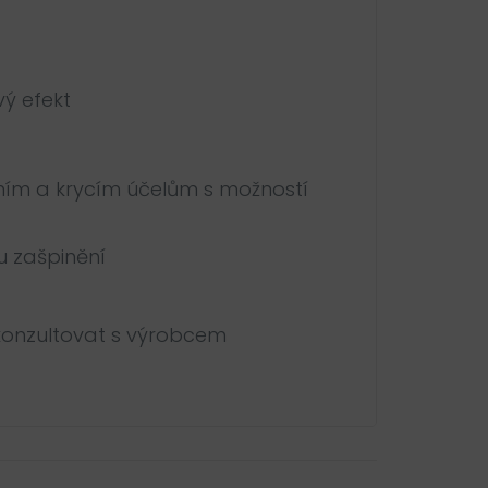
vý efekt
vním a krycím účelům s možností
u zašpinění
 konzultovat s výrobcem