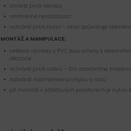
chránit proti nárazu
nadměrně nezatěžovat
ochránit proti slunci – obal způsobuje skleníko
MONTÁŽ A MANIPULACE:
veškeré výrobky z PVC jsou určeny k dekorati
dilatace
ochránit proti oděru – tím zabráníme trvalém
zabránit nadměrnému ohybu a rázu
při montáži v zátěžových prostorech je nutno