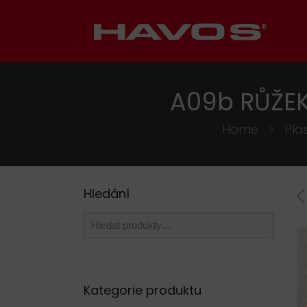
A09b RŮŽE
Home
Pla
Hledání
Kategorie produktu