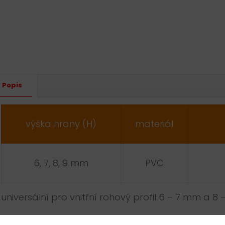
Altern
Popis
výška hrany (H)
materiál
6, 7, 8, 9 mm
PVC
universální pro vnitřní rohový profil 6 – 7 mm a 8