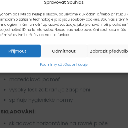
TECHNICKÝ POPIS VÝROBKŮ Z PVC
Spravovat Souhlas
MATERIÁL: houževnaté PVC
chom poskytli co nejlepší služby, používáme k ukládání a/nebo přístupu 
ormacím o zařízení, technologie jako jsou soubory cookies. Souhlas s těmit
hnologiemi nám umožní zpracovávat údaje, jako je chování při procházen
tepelná stabilita -20°C až +60°C
bo jedinečná ID na tomto webu. Nesouhlas nebo odvolání souhlasu může
říznivě ovlivnit určité vlastnosti a funkce.
2
rázová houževnatost 1 kJ/m
ČSN ISO 179
Příjmout
Odmítnout
Zobrazit předvol
barevný odstín – interní metodika
Podmínky užití
Osobní údaje
stabilní proti UV záření
materiálová paměť
vysoký lesk zabraňuje zašpinění
splňuje hygienické normy
SKLADOVÁNÍ:
skladovat horizontálně na rovné ploše