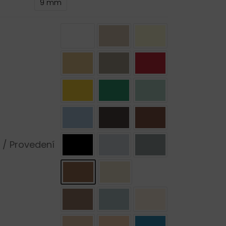
9 mm
 / Provedení