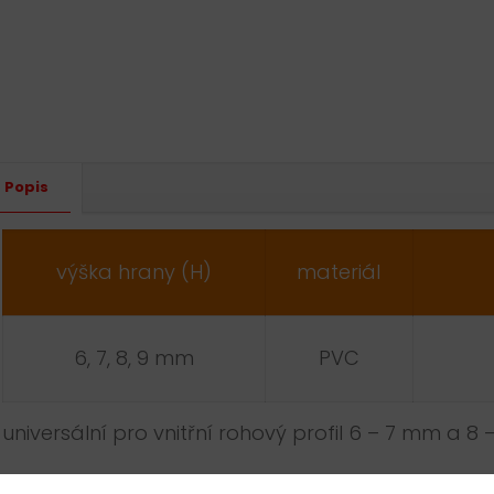
Altern
Popis
výška hrany (H)
materiál
6, 7, 8, 9 mm
PVC
universální pro vnitřní rohový profil 6 – 7 mm a 8