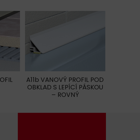
OFIL
A11b VANOVÝ PROFIL POD
OBKLAD S LEPÍCÍ PÁSKOU
– ROVNÝ
+420 604 587 502