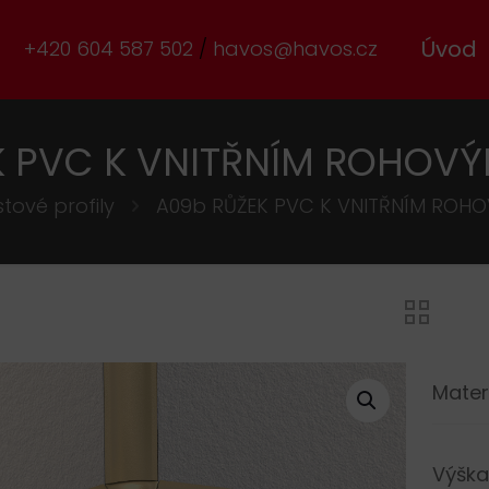
Úvod
+420 604 587 502
havos@havos.cz
K PVC K VNITŘNÍM ROHOVÝ
stové profily
A09b RŮŽEK PVC K VNITŘNÍM ROH
Mater
Výška