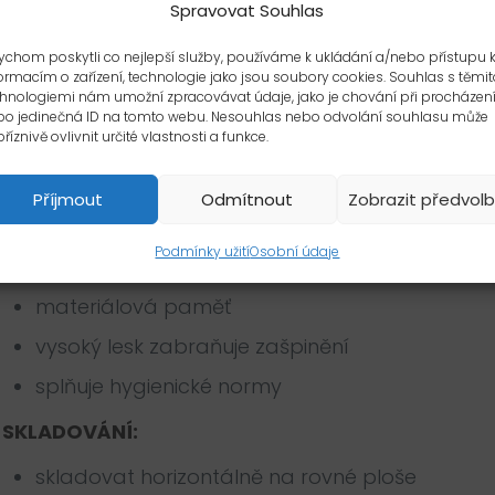
TECHNICKÝ POPIS VÝROBKŮ Z PVC
Spravovat Souhlas
MATERIÁL: houževnaté PVC
chom poskytli co nejlepší služby, používáme k ukládání a/nebo přístupu 
ormacím o zařízení, technologie jako jsou soubory cookies. Souhlas s těmit
hnologiemi nám umožní zpracovávat údaje, jako je chování při procházen
tepelná stabilita -20°C až +60°C
bo jedinečná ID na tomto webu. Nesouhlas nebo odvolání souhlasu může
říznivě ovlivnit určité vlastnosti a funkce.
2
rázová houževnatost 1 kJ/m
ČSN ISO 179
Příjmout
Odmítnout
Zobrazit předvol
barevný odstín – interní metodika
Podmínky užití
Osobní údaje
stabilní proti UV záření
materiálová paměť
vysoký lesk zabraňuje zašpinění
splňuje hygienické normy
SKLADOVÁNÍ:
skladovat horizontálně na rovné ploše