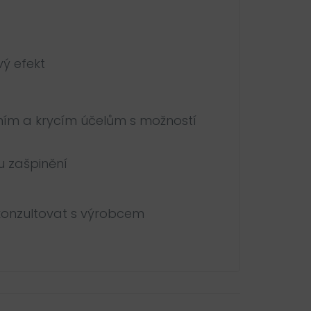
vý efekt
vním a krycím účelům s možností
u zašpinění
 konzultovat s výrobcem