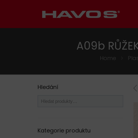
A09b RŮŽE
Home
Pla
Hledání
Kategorie produktu