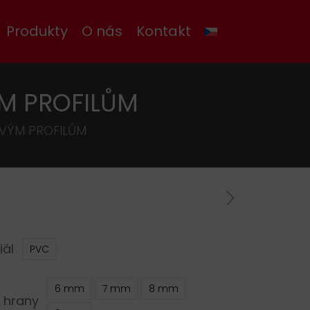
Produkty
O nás
Kontakt
M PROFILŮM
OVÝM PROFILŮM
iál
PVC
6 mm
7 mm
8 mm
 hrany