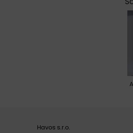
So
A
Havos s.r.o.