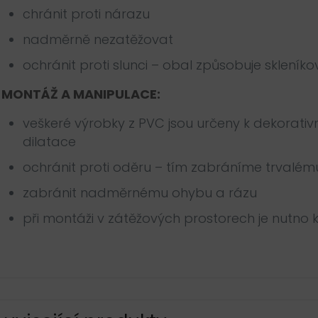
chránit proti nárazu
nadměrně nezatěžovat
ochránit proti slunci – obal způsobuje skleníko
MONTÁŽ A MANIPULACE:
veškeré výrobky z PVC jsou určeny k dekorati
dilatace
ochránit proti oděru – tím zabráníme trvalém
zabránit nadměrnému ohybu a rázu
při montáži v zátěžových prostorech je nutno