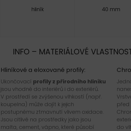
hliník
40 mm
INFO – MATERIÁLOVÉ VLASTNOST
Hliníkové a eloxované profily:
Chro
Ukončovací
profily z přírodního hliníku
Jedná
jsou vhodné do interiérů i do exteriérů.
nanes
V prostředí se zvýšenou vlhkostí (např.
Vrstv
koupelna) může dojít k jejich
před 
postupnému ztmavnutí vlivem oxidace.
Chrom
Jsou citlivé na prostředky jako jsou
exter
malta, cement, vápno, které působí
do vl