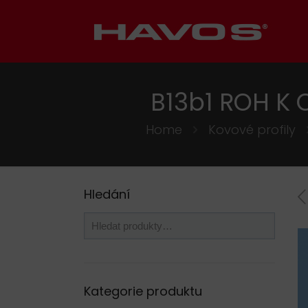
B13b1 ROH K
Home
Kovové profily
Hledání
Kategorie produktu