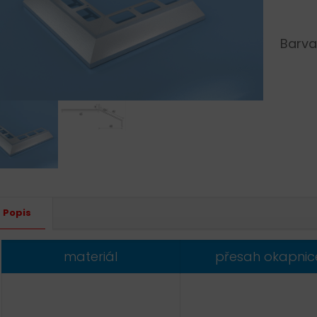
Barva
Altern
Popis
materiál
přesah okapnic