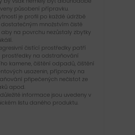
ly by však neměly být dlouhodobě
veny působení přípravku.
tností je profil po každé údržbě
 dostatečným množstvím čisté
 aby na povrchu nezůstaly zbytky
kálií.
agresivní čistící prostředky patří
: prostředky na odstraňování
ho kamene, čištění odpadů, čištění
tových usazenin, přípravky na
aňování připečených nečistot ze
áků apod.
 důležité informace jsou uvedeny v
ickém listu daného produktu.