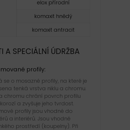
elox přírodní
komaxit hnědý
komaxit antracit
I A SPECIÁLNÍ ÚDRŽBA
mované profily:
 se o mosazné profily, na které je
ena tenká vrstva niklu a chromu.
a chromu chrání povrch profilu
korozí a zvyšuje jeho tvrdost.
ové profily jsou vhodné do
iérů a interiérů. Jsou vhodné
hkého prostředí (koupelny). Při