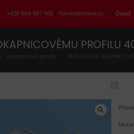
Úvod
+420 604 587 502
havos@havos.cz
 OKAPNICOVÉMU PROFILU 4
Okapnicové profily
B13b1 ROH K OKAPNICOVÉ
Přesa
Mater