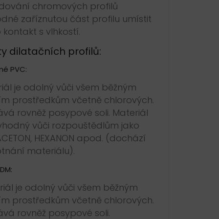
dování chromových profilů
odné zaříznutou část profilu umístit
kontakt s vlhkostí.
y dilatačních profilů:
né PVC:
iál je odolný vůči všem běžným
cím prostředkům včetně chlorových.
vá rovněž posypové soli. Materiál
vhodný vůči rozpouštědlům jako
 ACETON, HEXANON apod. (dochází
tnání materiálu).
PDM:
iál je odolný vůči všem běžným
cím prostředkům včetně chlorových.
vá rovněž posypové soli.