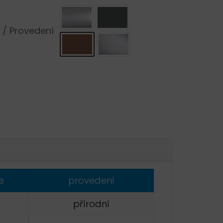
 / Provedení
ative:
e
provedení
přírodní