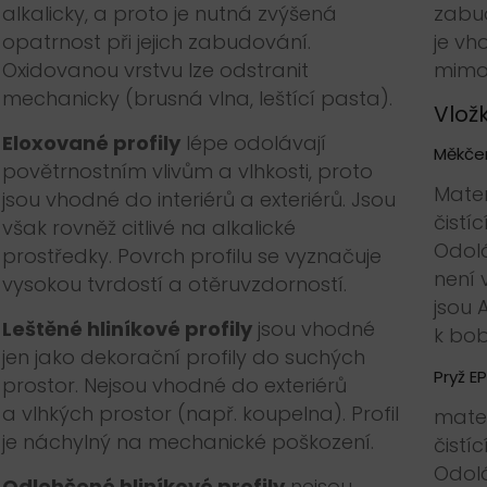
alkalicky, a proto je nutná zvýšená
zabu
opatrnost při jejich zabudování.
je vh
Oxidovanou vrstvu lze odstranit
mimo 
mechanicky (brusná vlna, leštící pasta).
Vložk
Eloxované profily
lépe odolávají
Měkče
povětrnostním vlivům a vlhkosti, proto
Mater
jsou vhodné do interiérů a exteriérů. Jsou
čistí
však rovněž citlivé na alkalické
Odolá
prostředky. Povrch profilu se vyznačuje
není 
vysokou tvrdostí a otěruvzdorností.
jsou
Leštěné hliníkové profily
jsou vhodné
k bob
jen jako dekorační profily do suchých
Pryž E
prostor. Nejsou vhodné do exteriérů
a vlhkých prostor (např. koupelna). Profil
mater
je náchylný na mechanické poškození.
čistí
Odolá
Odlehčené hliníkové profily
nejsou