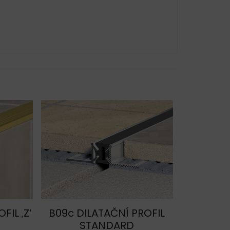
IL ‚Z‘
B09c DILATAČNÍ PROFIL
STANDARD