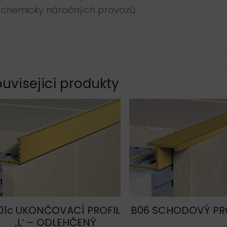
chemicky náročných provozů.
uvisející produkty
01c UKONČOVACÍ PROFIL
B06 SCHODOVÝ PROF
‚L‘ – ODLEHČENÝ