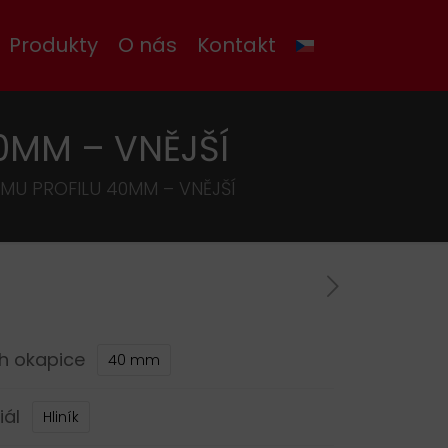
Produkty
O nás
Kontakt
0MM – VNĚJŠÍ
MU PROFILU 40MM – VNĚJŠÍ
h okapice
40 mm
iál
Hliník