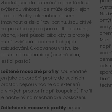
profi
vhodné jsou do exteriérů a prostředí se
vysta
zvýšenou vlhkostí, kde může dojít k jejich
Nezby
oxidaci. Profily tak mohou časem
omýt
tmavnout a získají tzv. patinu. Jsou citlivé
vody,
na prostředky jako jsou malta, cement,
chemi
vápno, které působí alkalicky, a proto je
Mezi 
nutná zvýšená opatrnost při jejich
např.
zabudování. Oxidovanou vrstvu lze
vodní
odstranit mechanicky (brusná vlna,
cemen
leštící pasta).
odstr
Leštěné mosazné profily
jsou vhodné
spor
jen jako dekorační profily do suchých
Další
prostor. Nejsou vhodné do exteriérů
techn
a vlhkých prostor (např. koupelna). Profil
je náchylný na mechanické poškození.
Odlehčené mosazné profily
nejsou