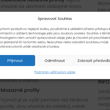
Mater
vhodné na ukončení nášlapné hrany
jako 
schodu.
(doch
Spravovat Souhlas
Mater
Komaxitované profily
odolávají
olejů
povětrnostním vlivům, vlhkosti i UV
chom poskytli co nejlepší služby, používáme k ukládání a/nebo přístupu 
ormacím o zařízení, technologie jako jsou soubory cookies. Souhlas s těmit
záření, jsou barevně stálé. Povrch profilu
hnologiemi nám umožní zpracovávat údaje, jako je chování při procházen
V pro
je nutné chránit proti mechanickému
bo jedinečná ID na tomto webu. Nesouhlas nebo odvolání souhlasu může
ze s
říznivě ovlivnit určité vlastnosti a funkce.
poškození (poškrábání), je citlivý na
je nu
kyselé a alkalické prostředky a
Po za
Příjmout
Odmítnout
Zobrazit předvol
rozpouštědla jako např. ACETON. Při
zabudování je vhodné zaříznutou část
Podmínky užití
Osobní údaje
komaxitovaného profilu umístit mimo
kontakt s vlhkostí.
INFO
Mosazné profily:
Údržb
pouz
Vyznačují se vyšší pevností než hliníkové
neagr
profily. Jsou vhodné do interiérů, méně