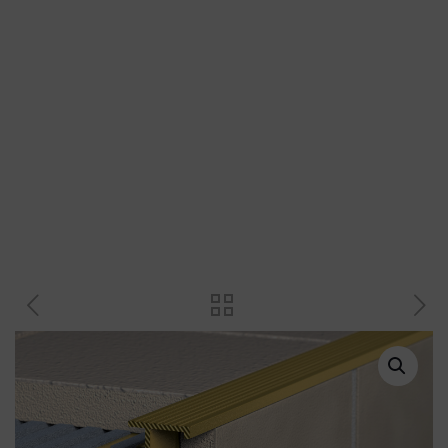
Plastové profily
Přechodové profily
Revizní dvířka a magnety
Plastové křížky a klínky