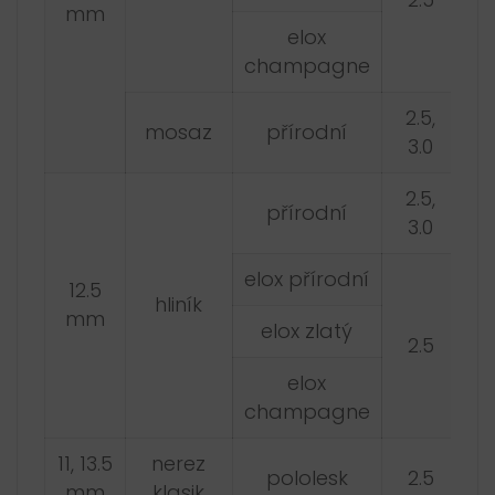
mm
elox
champagne
2.5,
mosaz
přírodní
3.0
2.5,
přírodní
3.0
elox přírodní
12.5
hliník
mm
elox zlatý
2.5
elox
champagne
11, 13.5
nerez
pololesk
2.5
mm
klasik