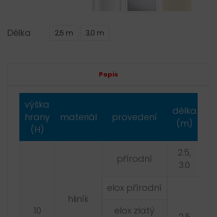
Délka
2,5 m
3,0 m
Alternative:
Popis
výška
délka
hrany
materiál
provedení
(m)
(H)
2.5,
přírodní
3.0
elox přírodní
hliník
10
elox zlatý
2.5