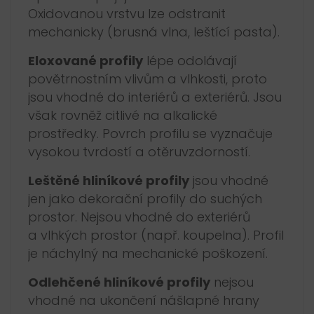
Oxidovanou vrstvu lze odstranit
mechanicky (brusná vlna, leštící pasta).
Eloxované profily
lépe odolávají
povětrnostním vlivům a vlhkosti, proto
jsou vhodné do interiérů a exteriérů. Jsou
však rovněž citlivé na alkalické
prostředky. Povrch profilu se vyznačuje
vysokou tvrdostí a otěruvzdorností.
Leštěné hliníkové profily
jsou vhodné
jen jako dekorační profily do suchých
prostor. Nejsou vhodné do exteriérů
a vlhkých prostor (např. koupelna). Profil
je náchylný na mechanické poškození.
Odlehčené hliníkové profily
nejsou
vhodné na ukončení nášlapné hrany