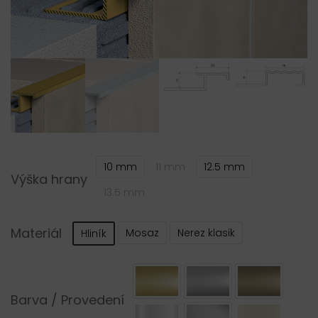
10 mm
11 mm
12.5 mm
Výška hrany
13.5 mm
Materiál
Mosaz
Nerez klasik
Hliník
Barva / Provedení