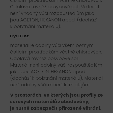
čistícím prostředkům včetně chlorových.
Odolává rovněž posypové soli. Materiál
není vhodný vůči rozpouštědlům jako
jsou ACETON, HEXANON apod. (dochází
k bobtnání materiálu).
Pryž EPDM:
materiál je odolný vůči všem běžným
čistícím prostředkům včetně chlorových.
Odolává rovněž posypové soli.
Materiál není odolný vůči rozpouštědlům
jako jsou ACETON, HEXANON apod.
(dochází k bobtnání materiálu). Materiál
není odolný vůči minerálním olejům.
V prostorách, ve kterých jsou profily ze
surových materiálů zabudovány,
je nutné zabezpečit přirozené větrání.