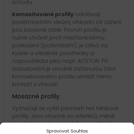
schodu.
Komaxitované profily
odolávají
povětrnostním vlivům, vlhkosti i UV záření,
jsou barevně stálé. Povrch profilu je
nutné chránit proti mechanickému
poškození (poškrábání), je citlivý na
kyselé a alkalické prostředky a
rozpouštědla jako např. ACETON. Při
zabudování je vhodné zaříznutou část
komaxitovaného profilu umístit mimo
kontakt s vlhkostí.
Mosazné profily:
Vyznačují se vyšší pevností než hliníkové
profily. Jsou vhodné do interiérů, méně
vhodné jsou do exteriérů a prostředí se
Spravovat Souhlas
zvýšenou vlhkostí, kde může dojít k jejich