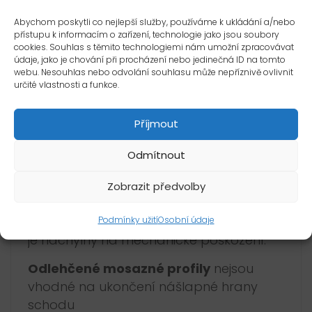
oxidaci. Profily tak mohou časem
Abychom poskytli co nejlepší služby, používáme k ukládání a/nebo
tmavnout a získají tzv. patinu. Jsou citlivé
přístupu k informacím o zařízení, technologie jako jsou soubory
na prostředky jako jsou malta, cement,
cookies. Souhlas s těmito technologiemi nám umožní zpracovávat
údaje, jako je chování při procházení nebo jedinečná ID na tomto
vápno, které působí alkalicky, a proto je
webu. Nesouhlas nebo odvolání souhlasu může nepříznivě ovlivnit
nutná zvýšená opatrnost při jejich
určité vlastnosti a funkce.
zabudování. Oxidovanou vrstvu lze
odstranit mechanicky (brusná vlna,
Příjmout
leštící pasta).
Odmítnout
Leštěné mosazné profily
jsou vhodné
jen jako dekorační profily do suchých
Zobrazit předvolby
prostor. Nejsou vhodné do exteriérů
a vlhkých prostor (např. koupelna). Profil
Podmínky užití
Osobní údaje
je náchylný na mechanické poškození.
Odlehčené mosazné profily
nejsou
vhodné na ukončení nášlapné hrany
schodu