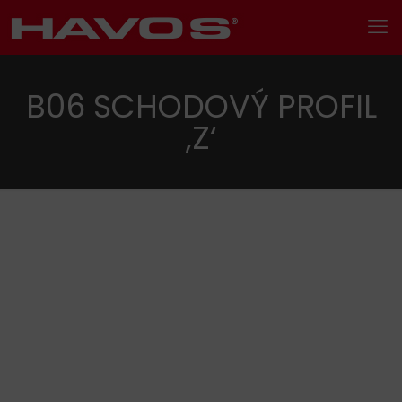
B06 SCHODOVÝ PROFIL
‚Z‘
Hledání
Kategorie produktu
Kovové profily