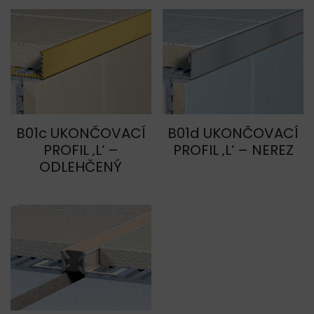
B01c UKONČOVACÍ
B01d UKONČOVACÍ
PROFIL ‚L‘ –
PROFIL ‚L‘ – NEREZ
ODLEHČENÝ