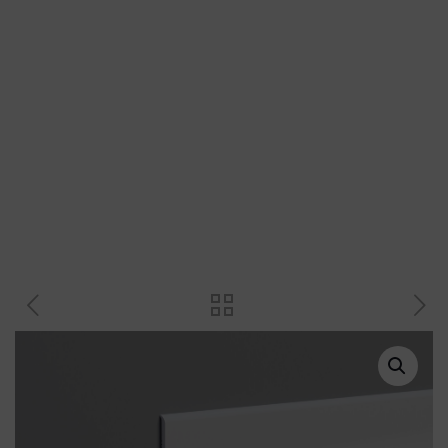
Plastové profily
Přechodové profily
Revizní dvířka a magnety
Plastové křížky a klínky