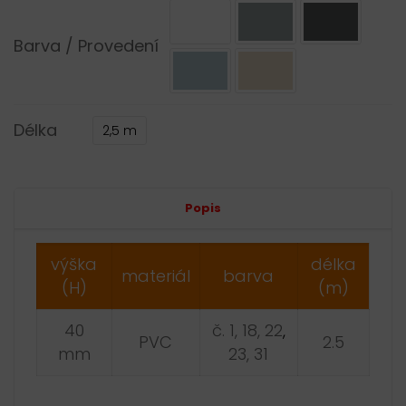
Barva / Provedení
Délka
2,5 m
Alternative:
Popis
výška
délka
materiál
barva
(H)
(m)
40
č. 1, 18, 22
,
PVC
2.5
mm
23, 31