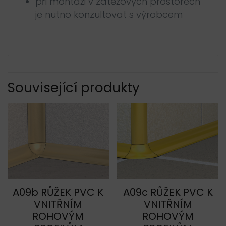
při montáži v zátěžových prostorech
je nutno konzultovat s výrobcem
Související produkty
A09b RŮŽEK PVC K
A09c RŮŽEK PVC K
VNITŘNÍM
VNITŘNÍM
ROHOVÝM
ROHOVÝM