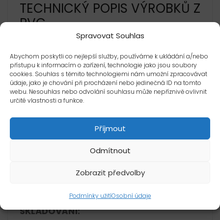
TECHNICKÝ POPIS VÝROBKŮ Z
PVC
Spravovat Souhlas
MATERIÁL: houževnaté PVC
Abychom poskytli co nejlepší služby, používáme k ukládání a/nebo
tepelná stabilita -20°C až +60°C
přístupu k informacím o zařízení, technologie jako jsou soubory
cookies. Souhlas s těmito technologiemi nám umožní zpracovávat
2
rázová houževnatost 1 kJ/m
údaje, jako je chování při procházení nebo jedinečná ID na tomto
webu. Nesouhlas nebo odvolání souhlasu může nepříznivě ovlivnit
ČSN ISO 179
určité vlastnosti a funkce.
barevný odstín – interní metodika
Příjmout
stabilní proti UV záření
Odmítnout
materiálová paměť
vysoký lesk zabraňuje zašpinění
Zobrazit předvolby
splňuje hygienické normy
Podmínky užití
Osobní údaje
SKLADOVÁNÍ: