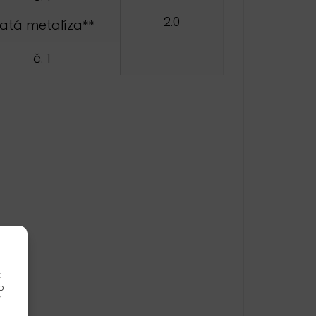
2.0
latá metalíza**
č. 1
k
o
í