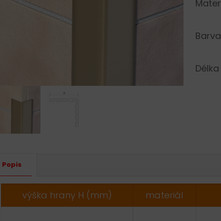
Mater
Barva
Délka
Altern
Popis
výška hrany H (mm)
materiál