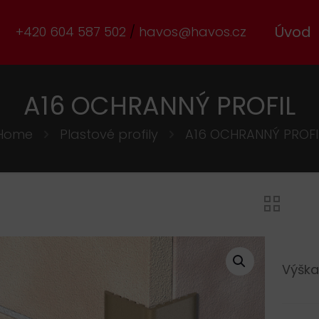
Úvod
+420 604 587 502
havos@havos.cz
A16 OCHRANNÝ PROFIL
Home
Plastové profily
A16 OCHRANNÝ PROFI
Výška