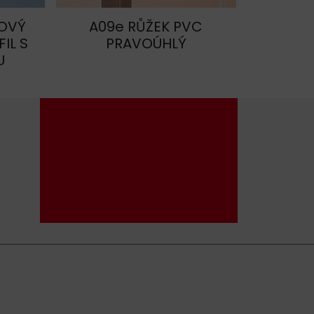
HOVÝ
A09e RŮŽEK PVC
IL S
PRAVOÚHLÝ
U
+420 604 587 502
havos@havos.cz
LinkedIn