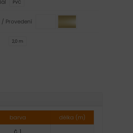
iál
PVC
 / Provedení
2,0 m
ative:
barva
délka (m)
č. 1