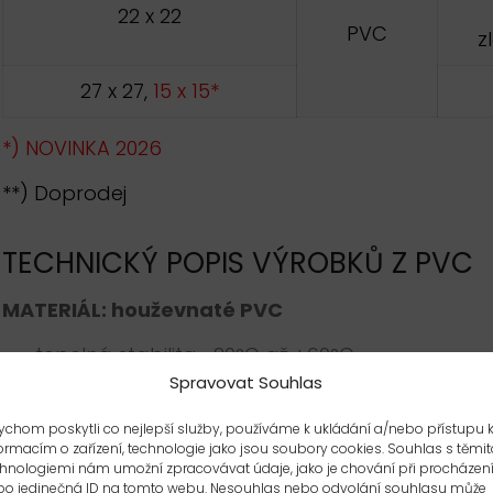
22 x 22
PVC
z
27 x 27,
15 x 15*
*) NOVINKA 2026
**) Doprodej
TECHNICKÝ POPIS VÝROBKŮ Z PVC
MATERIÁL: houževnaté PVC
tepelná stabilita -20°C až +60°C
Spravovat Souhlas
2
rázová houževnatost 1 kJ/m
chom poskytli co nejlepší služby, používáme k ukládání a/nebo přístupu 
ČSN ISO 179
ormacím o zařízení, technologie jako jsou soubory cookies. Souhlas s těmit
hnologiemi nám umožní zpracovávat údaje, jako je chování při procházen
barevný odstín – interní metodika
bo jedinečná ID na tomto webu. Nesouhlas nebo odvolání souhlasu může