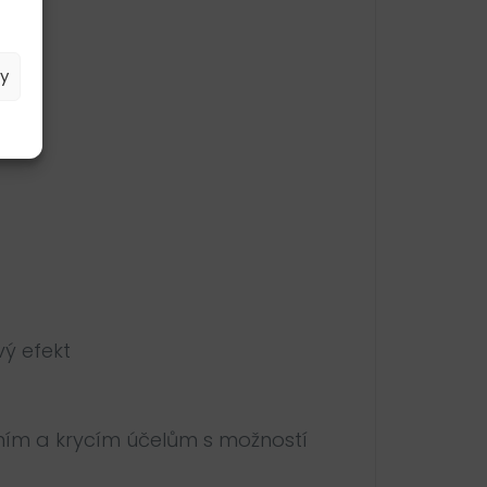
by
vý efekt
vním a krycím účelům s možností