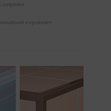
u zašpinění
 konzultovat s výrobcem