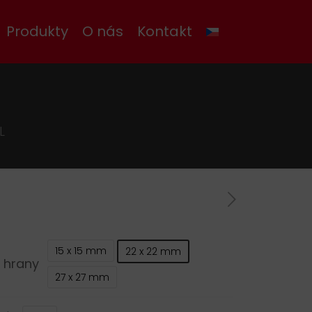
Produkty
O nás
Kontakt
L
15 x 15 mm
22 x 22 mm
 hrany
27 x 27 mm