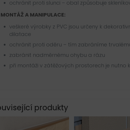
ochránit proti slunci – obal způsobuje skleníko
MONTÁŽ A MANIPULACE:
veškeré výrobky z PVC jsou určeny k dekorati
dilatace
ochránit proti oděru – tím zabráníme trvalém
zabránit nadměrnému ohybu a rázu
při montáži v zátěžových prostorech je nutno
uvisející produkty