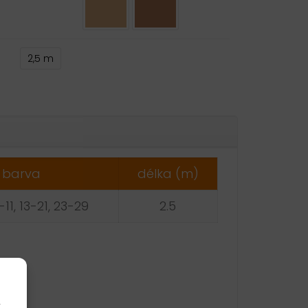
2,5 m
ative:
barva
délka (m)
8-11, 13-21, 23-29
2.5
k