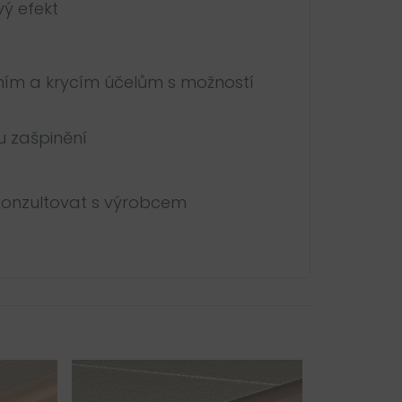
vý efekt
vním a krycím účelům s možností
u zašpinění
 konzultovat s výrobcem