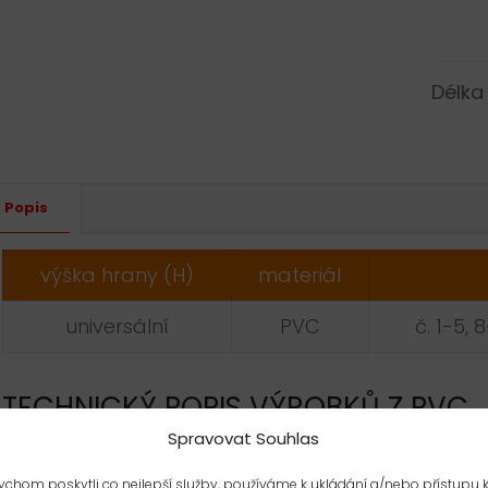
Délka
Altern
Popis
výška hrany (H)
materiál
universální
PVC
č. 1-5, 
TECHNICKÝ POPIS VÝROBKŮ Z PVC
Spravovat Souhlas
MATERIÁL: houževnaté PVC
chom poskytli co nejlepší služby, používáme k ukládání a/nebo přístupu 