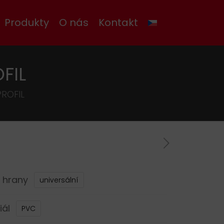
Produkty
O nás
Kontakt
FIL
PROFIL
 hrany
universální
iál
PVC