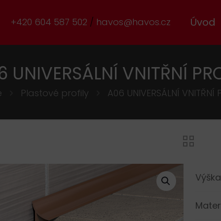
Úvod
+420 604 587 502
havos@havos.cz
6 UNIVERSÁLNÍ VNITŘNÍ PRO
e
Plastové profily
A06 UNIVERSÁLNÍ VNITŘNÍ 
Výška
Mater